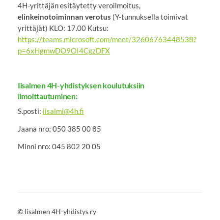
4H-yrittäjän esitäytetty veroilmoitus,
elinkeinotoiminnan verotus
(Y-tunnuksella toimivat
yrittäjät) KLO: 17.00 Kutsu:
https://teams.microsoft.com/meet/32606763448538?
p=6xHgmwDO9OI4CgzDFX
Iisalmen 4H-yhdistyksen koulutuksiin
ilmoittautuminen:
S.posti:
iisalmi@4h.fi
Jaana nro: 050 385 00 85
Minni nro: 045 802 20 05
©
Iisalmen 4H-yhdistys ry