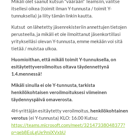
Mikäli olet saanut kutsun "väärään" Teamsiin, valitse
itsellesi oikea (toimit ilman Y-tunnusta / toimit Y-
tunnuksella) ja liity tämän linkin kautta.
Kutsut on lähetetty jäsenrekisteriin annettujen tietojen
perusteella, ja mikäli et ole ilmoittanut jäsenkortillasi
yritykselläsi olevan Y-tunnusta, emme mekään voi sitä
tietää / muistaa ulkoa.
Huomioithan, että mikäli toimit Y-tunnuksella, on
esitäytettyveroilmoitus oltava täydennettynä
1.4.mennessä!
Mikäli sinulla ei ole Y-tunnusta, tarkista
henkilökohtaisen veroilmoituksesi viimeinen
täydennyspäivä omaverosta.
4H-yrittäjän esitäytetty veroilmoitus,
henkilökohtainen
verotus
(ei Y-tunnusta) KLO: 16.00 Kutsu:
https://teams.microsoft.com/meet/32147338048377?
p=qeb8EoLgUe9miXVxbU