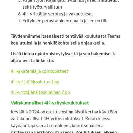
Paperityöt: Kirjanpito, Y-tunnus ja seurantatiedot
sekä työturvallisuus
4H-yrittäjän verotus ja vakuutukset
Yrityksen perustaminen omalla jäsenkortilla
Täydennämme itsenäisesti tehtävää koulutusta Teams
koulutuksilla ja henkilökohtaisella ohjauksella.
Lisää tietoa opintopisteytyksestä ja sen hakemisesta
alla olevista linkeistä:
4H-akatemia ja opintopisteet
4H-yrittäjäkoulutus 1 op
4H-yrittäjänä toimiminen 7 op
Valtakunnalliset 4H-yrityskoulutukset
Keväällä 2024 on otettu ensimmäistä kertaa käyttöön
valtakunnalliset 4H-yrityskolutukset. Kolutuksessa
käydään läpi samat osa-alueet, kuin itsenäisenä
käytävässä verkkokolutuksessa.
Koulutuksen jälkeen