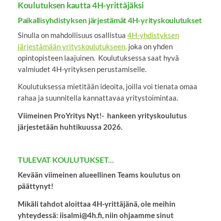
Koulutuksen kautta 4H-yrittäjäksi
Paikallisyhdistyksen järjestämät 4H-yrityskoulutukset
Sinulla on mahdollisuus osallistua
4H-yhdistyksen
järjestämään yrityskoulutukseen
,
joka on yhden
opintopisteen laajuinen. Koulutuksessa saat hyvä
valmiudet 4H-yrityksen perustamiselle.
Koulutuksessa mietitään ideoita, joilla voi tienata omaa
rahaa ja suunnitella kannattavaa yritystoimintaa.
Viimeinen ProYritys Nyt!- hankeen yrityskoulutus
järjestetään huhtikuussa 2026.
TULEVAT KOULUTUKSET...
Kevään viimeinen alueellinen Teams koulutus on
päättynyt!
Mikäli tahdot aloittaa 4H-yrittäjänä, ole meihin
yhteydessä: iisalmi@4h.fi, niin ohjaamme sinut